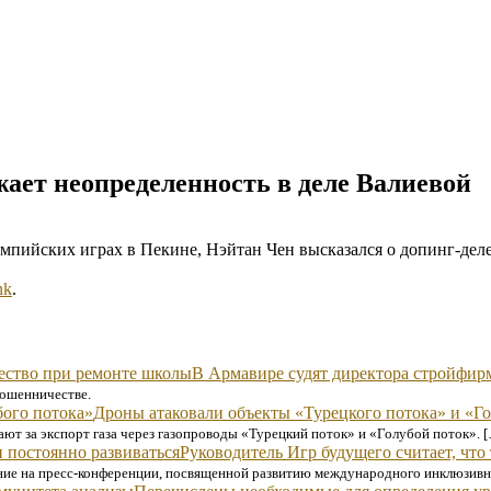
ает неопределенность в деле Валиевой
мпийских играх в Пекине, Нэйтан Чен высказался о допинг-дел
nk
.
В Армавире судят директора стройфир
мошенничестве.
Дроны атаковали объекты «Турецкого потока» и «Г
ют за экспорт газа через газопроводы «Турецкий поток» и «Голубой поток». 
Руководитель Игр будущего считает, что
ние на пресс-конференции, посвященной развитию международного инклюзивно