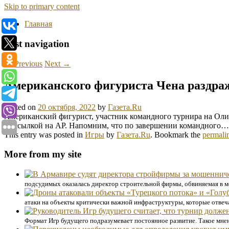
Skip to primary content
Главная
Post navigation
←
Previous
Next
→
Американского фигуриста Чена раздраж
Posted on
20 октября, 2022
by
Газета.Ru
Американский фигурист, участник командного турнира на Оли
со ссылкой на АР. Напомним, что по завершении командного…
This entry was posted in
Игры
by
Газета.Ru
. Bookmark the
permali
More from my site
подсудимых оказалась директор строительной фирмы, обвиняемая в 
атаки на объекты критически важной инфраструктуры, которые отвеча
Формат Игр будущего подразумевает постоянное развитие. Такое мне