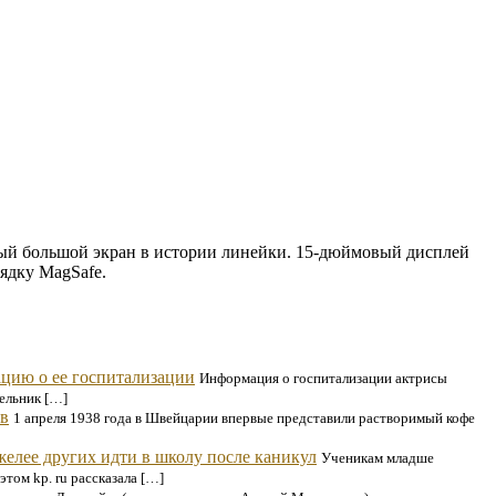
ый большой экран в истории линейки. 15-дюймовый дисплей
ядку MagSafe.
цию о ее госпитализации
Информация о госпитализации актрисы
ельник […]
ов
1 апреля 1938 года в Швейцарии впервые представили растворимый кофе
желее других идти в школу после каникул
Ученикам младше
том kp. ru рассказала […]