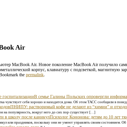
Book Air
ютер MacBook Air. Новое поколение MacBook Air получило сам
металлический корпус, клавиатуру с подсветкой, магнитную зар
 Bookmark the
permalink
.
В семье Галины Польских опровергли информа
тка чувствует себя хорошо и находится дома. Об этом ТАСС сообщили в понед
ПНИПУ: растворимый кофе не делают из “химии” и отход
я на популярность, вокруг него до сих пор существует […]
Психолог Кононова: детям до 10 лет тя
кул или праздников, поскольку они не умеют управлять своим состоянием. Об э