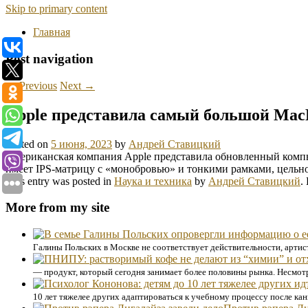
Skip to primary content
Главная
Post navigation
←
Previous
Next
→
Apple представила самый большой Mac
Posted on
5 июня, 2023
by
Андрей Ставицкий
Американская компания Apple представила обновленный компь
имеет IPS-матрицу с «монобровью» и тонкими рамками, цельно
This entry was posted in
Наука и техника
by
Андрей Ставицкий
.
More from my site
Галины Польских в Москве не соответствует действительности, артис
— продукт, который сегодня занимает более половины рынка. Несмотр
10 лет тяжелее других адаптироваться к учебному процессу после кани