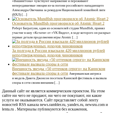
«Вашингтона» чувствуют напряжение и переживают
непередаваемые эмоции из-за погони российского нападающего
Александра Овечкина за рекордом Национальной хоккейной лиги
(НХЛ) […]
Основатель Mundfish проговорился об Atomic Heart 2
Роберт Багратуни, один из основателей студии Mundfish, принял
участие в шоу «Кстати» от «VK Видео», в ходе которого он раскрыл
первые детали продолжения игры Atomic […]
За полгода в России взыскали 420 миллионов рублей
неподтвержденных доходов чиновников
Внешность звезды «50 оттенков серого» на Каннском
фестивале вызвала споры в сети
Американская актриса
и модель Дакота Джонсон посетила Каннской фестиваль и вызвала
споры в сети своим внешним […]
Данный сайт не является коммерческим проектом. На этом
сайте ни чего не продают, ни чего не покупают, ни какие
услуги не оказываются. Сайт представляет собой ленту
новостей RSS канала news.rambler.ru, yandex.ru, newsru.com и
lenta.ru . Материалы публикуются без искажения,