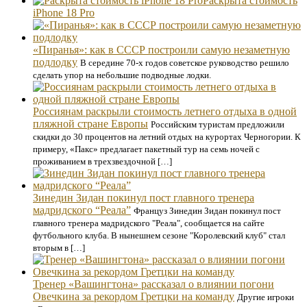
Раскрыта стоимость
iPhone 18 Pro
«Пиранья»: как в СССР построили самую незаметную
подлодку
В середине 70-х годов советское руководство решило
сделать упор на небольшие подводные лодки.
Россиянам раскрыли стоимость летнего отдыха в одной
пляжной стране Европы
Российским туристам предложили
скидки до 30 процентов на летний отдых на курортах Черногории. К
примеру, «Пакс» предлагает пакетный тур на семь ночей с
проживанием в трехзвездочной […]
Зинедин Зидан покинул пост главного тренера
мадридского “Реала”
Француз Зинедин Зидан покинул пост
главного тренера мадридского "Реала", сообщается на сайте
футбольного клуба. В нынешнем сезоне "Королевский клуб" стал
вторым в […]
Тренер «Вашингтона» рассказал о влиянии погони
Овечкина за рекордом Гретцки на команду
Другие игроки