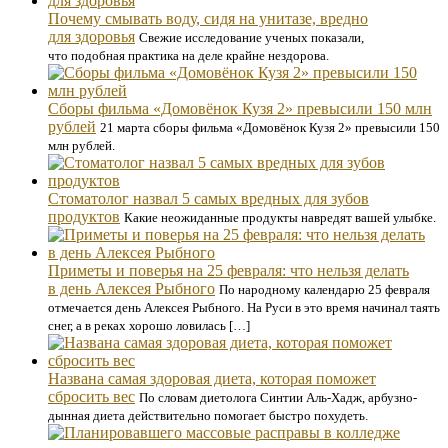
Почему смывать воду, сидя на унитазе, вредно
для здоровья
Свежие исследование ученых показали,
что подобная практика на деле крайне нездорова.
Сборы фильма «Домовёнок Кузя 2» превысили 150 млн
рублей
21 марта сборы фильма «Домовёнок Кузя 2» превысили 150
млн рублей.
Стоматолог назвал 5 самых вредных для зубов
продуктов
Какие неожиданные продукты навредят вашей улыбке.
Приметы и поверья на 25 февраля: что нельзя делать
в день Алексея Рыбного
По народному календарю 25 февраля
отмечается день Алексея Рыбного. На Руси в это время начинал таять
снег, а в реках хорошо ловилась […]
Названа самая здоровая диета, которая поможет
сбросить вес
По словам диетолога Синтии Аль-Хадж, арбузно-
дынная диета действительно помогает быстро похудеть.