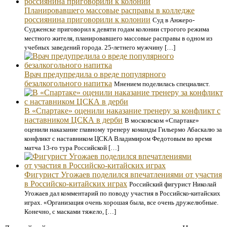
Планировавшего массовые расправы в колледже
россиянина приговорили к колонии
Суд в Анжеро-
Судженске приговорил к девяти годам колонии строгого режима
местного жителя, планировавшего массовые расправы в одном из
учебных заведений города. 25-летнего мужчину […]
Врач предупредила о вреде популярного
безалкогольного напитка
Мнением поделилась специалист.
В «Спартаке» оценили наказание тренеру за конфликт с
наставником ЦСКА в дерби
В московском «Спартаке»
оценили наказание главному тренеру команды Гильермо Абаскалю за
конфликт с наставником ЦСКА Владимиром Федотовым во время
матча 13-го тура Российской […]
Фигурист Угожаев поделился впечатлениями от участия
в Российско-китайских играх
Российский фигурист Николай
Угожаев дал комментарий по поводу участия в Российско-китайских
играх. «Организация очень хорошая была, все очень дружелюбные.
Конечно, с масками тяжело, […]