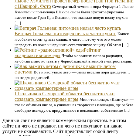
Льюис Хэмилтон провёл вечер после Гран При Испании
с Шакирой. Фото
Семикратный чемпион мира Формулы 1 Льюис
Хэмилтон и поп-певица Шакира снова были сфотографированы
вместе после Гран При Испании, что вызвало новую волну слухов
[…]
Ветврач Гольнева: питомцев нельзя часто купать
Кошек
и собак не стоит купать слишком часто, потому что это может
навредить их коже и нарушить естественную защиту. Об этом […]
Рейтинг
«радиоактивной» еды
Чтобы в организм попала радиация,
не обязательно ночевать у Чернобыльской атомной электростанции.
Как выжить летом
с детьми
Вот и наступило лето — самая веселая пора для детей…
но не для родителей.
Школьников Самарской области бесплатно учат
создавать компьютерные игры
Мини-технопарк «Квантум» —
это не обычная школа, а уникальная творческая площадка, где ребята
свободно исследуют, придумывают и воплощают собственные […]
Данный сайт не является коммерческим проектом. На этом
сайте ни чего не продают, ни чего не покупают, ни какие
услуги не оказываются. Сайт представляет собой ленту