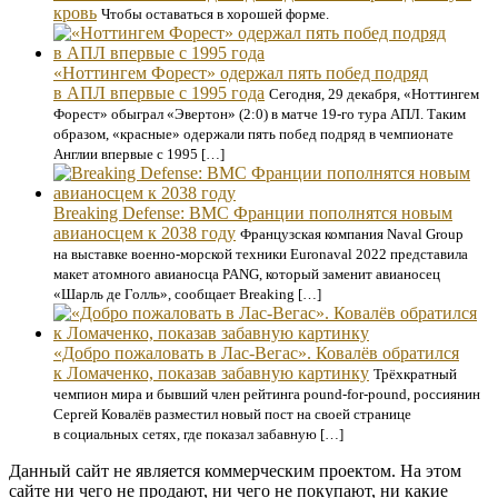
кровь
Чтобы оставаться в хорошей форме.
«Ноттингем Форест» одержал пять побед подряд
в АПЛ впервые с 1995 года
Сегодня, 29 декабря, «Ноттингем
Форест» обыграл «Эвертон» (2:0) в матче 19-го тура АПЛ. Таким
образом, «красные» одержали пять побед подряд в чемпионате
Англии впервые с 1995 […]
Breaking Defense: ВМС Франции пополнятся новым
авианосцем к 2038 году
Французская компания Naval Group
на выставке военно-морской техники Euronaval 2022 представила
макет атомного авианосца PANG, который заменит авианосец
«Шарль де Голль», сообщает Breaking […]
«Добро пожаловать в Лас-Вегас». Ковалёв обратился
к Ломаченко, показав забавную картинку
Трёхкратный
чемпион мира и бывший член рейтинга pound-for-pound, россиянин
Сергей Ковалёв разместил новый пост на своей странице
в социальных сетях, где показал забавную […]
Данный сайт не является коммерческим проектом. На этом
сайте ни чего не продают, ни чего не покупают, ни какие