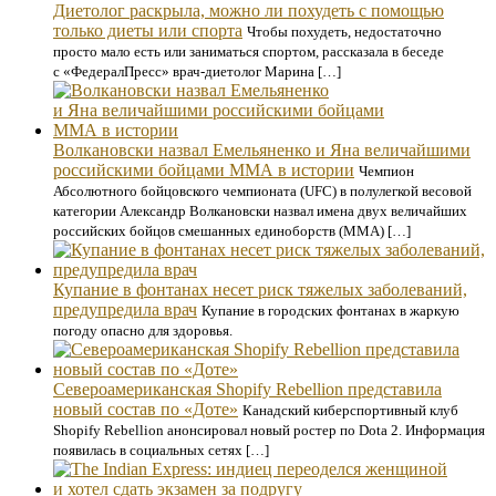
Диетолог раскрыла, можно ли похудеть с помощью
только диеты или спорта
Чтобы похудеть, недостаточно
просто мало есть или заниматься спортом, рассказала в беседе
с «ФедералПресс» врач-диетолог Марина […]
Волкановски назвал Емельяненко и Яна величайшими
российскими бойцами ММА в истории
Чемпион
Абсолютного бойцовского чемпионата (UFC) в полулегкой весовой
категории Александр Волкановски назвал имена двух величайших
российских бойцов смешанных единоборств (ММА) […]
Купание в фонтанах несет риск тяжелых заболеваний,
предупредила врач
Купание в городских фонтанах в жаркую
погоду опасно для здоровья.
Североамериканская Shopify Rebellion представила
новый состав по «Доте»
Канадский киберспортивный клуб
Shopify Rebellion анонсировал новый ростер по Dota 2. Информация
появилась в социальных сетях […]