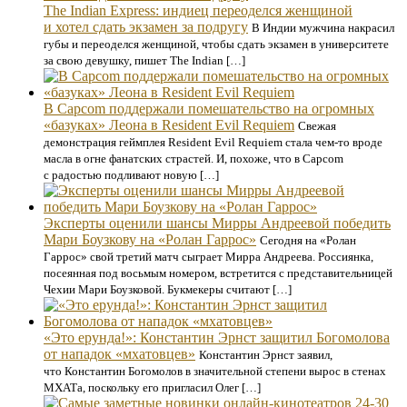
The Indian Express: индиец переоделся женщиной
и хотел сдать экзамен за подругу
В Индии мужчина накрасил
губы и переоделся женщиной, чтобы сдать экзамен в университете
за свою девушку, пишет The Indian […]
В Capcom поддержали помешательство на огромных
«базуках» Леона в Resident Evil Requiem
Свежая
демонстрация геймплея Resident Evil Requiem стала чем-то вроде
масла в огне фанатских страстей. И, похоже, что в Capcom
с радостью подливают новую […]
Эксперты оценили шансы Мирры Андреевой победить
Мари Боузкову на «Ролан Гаррос»
Сегодня на «Ролан
Гаррос» свой третий матч сыграет Мирра Андреева. Россиянка,
посеянная под восьмым номером, встретится с представительницей
Чехии Мари Боузковой. Букмекеры считают […]
«Это ерунда!»: Константин Эрнст защитил Богомолова
от нападок «мхатовцев»
Константин Эрнст заявил,
что Константин Богомолов в значительной степени вырос в стенах
МХАТа, поскольку его пригласил Олег […]