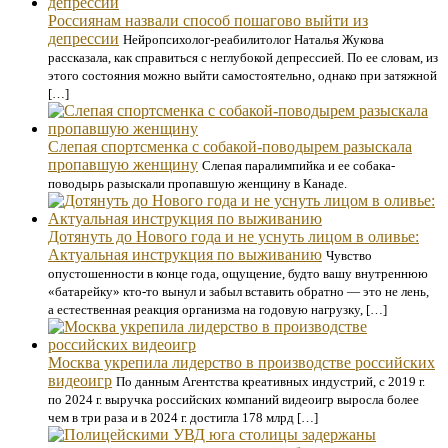
Россиянам назвали способ пошагово выйти из
депрессии
Нейропсихолог-реабилитолог Наталья Жукова
рассказала, как справиться с неглубокой депрессией. По ее словам, из
этого состояния можно выйти самостоятельно, однако при затяжной
[…]
Слепая спортсменка с собакой-поводырем разыскала
пропавшую женщину
Слепая паралимпийка и ее собака-
поводырь разыскали пропавшую женщину в Канаде.
Дотянуть до Нового года и не уснуть лицом в оливье:
Актуальная инструкция по выживанию
Чувство
опустошенности в конце года, ощущение, будто вашу внутреннюю
«батарейку» кто-то вынул и забыл вставить обратно — это не лень,
а естественная реакция организма на годовую нагрузку, […]
Москва укрепила лидерство в производстве российских
видеоигр
По данным Агентства креативных индустрий, с 2019 г.
по 2024 г. выручка российских компаний видеоигр выросла более
чем в три раза и в 2024 г. достигла 178 млрд […]