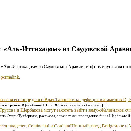
с «Аль-Иттихадом» из Саудовской Арави
«Аль-Иттихадом» из Саудовской Аравии, информирует известны
e
permalink
.
Врач Тананакина: дефицит витаминов D, B
минов группы B (особенно B12 и B6), а также омега-3 жирных […]
Железняков сч
уппы Этери Тутберидзе, рассказал, означает ли непопадание Анны Щербаков
Шинный завод Bridgestone в У