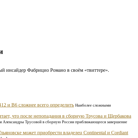
и
й инсайдер Фабрицио Романо в своём «твиттере».
12 и B6 сложнее всего определить
Наиболее сложными
итает, что после непопадания в сборную Трусова и Щербакова
ой и Александры Трусовой в сборную России приближающееся завершение
льяновске может приобрести владелец Continental и Cordiant