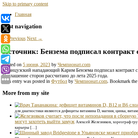
Skip to primary content
Главная
Post navigation
←
Previous
Next
→
Источник: Бензема подписал контракт 
Posted on
5 июня, 2023
by
Чемпионат.com
Французский нападающий Карим Бензема подписал контракт с 
Соглашение сторон рассчитано до лета 2025 года.
This entry was posted in
Футбол
by
Чемпионат.com
. Bookmark th
More from my site
для диагностики являются дефициты витамина D, магния, цинка, вита
могут захотеть выйти замуж
Алексей Железняков, хореограф гр
карьеры […]