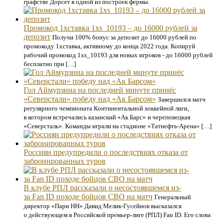
графстве Дорсет в одной из построек фермы.
Промокод 1хставка 1xs_10193 – до 16000 рублей за
депозит
Получи 100% бонус за депозит до 16000 рублей по
промокоду 1хставка, активному до конца 2022 года. Копируй
рабочий промокод 1xs_10193 для новых игроков - до 16000 рублей
бесплатно при […]
Гол Аймурзина на последней минуте принёс
«Северстали» победу над «Ак Барсом»
Завершился матч
регулярного чемпионата Континентальной хоккейной лиги,
в котором встречались казанский «Ак Барс» и череповецкая
«Северсталь». Команды играли на стадионе «Татнефть-Арена» […]
Россиян предупредили о последствиях отказа от
забронированных туров
В клубе РПЛ рассказали о несостоявшемся из-
за Fan ID походе бойцов СВО на матч
Генеральный
директор «Пари НН» Давид Мелик-Гусейнов высказался
о действующем в Российской премьер-лиге (РПЛ) Fan ID. Его слова