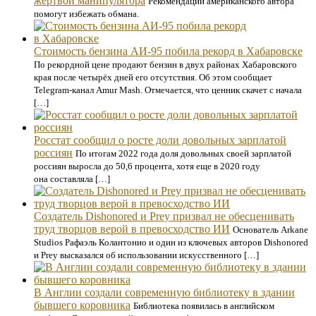
жертвой манипулятора
Рекомендации американского автора
помогут избежать обмана.
Стоимость бензина АИ-95 побила рекорд в Хабаровске
По рекордной цене продают бензин в двух районах Хабаровского
края после четырёх дней его отсутствия. Об этом сообщает
Telegram-канал Amur Mash. Отмечается, что ценник скачет с начала
[…]
Росстат сообщил о росте доли довольных зарплатой
россиян
По итогам 2022 года доля довольных своей зарплатой
россиян выросла до 50,6 процента, хотя еще в 2020 году
она составляла […]
Создатель Dishonored и Prey призвал не обесценивать
труд творцов верой в превосходство ИИ
Основатель Arkane
Studios Рафаэль Колантонио и один из ключевых авторов Dishonored
и Prey высказался об использовании искусственного […]
В Англии создали современную библиотеку в здании
бывшего коровника
Библиотека появилась в английском