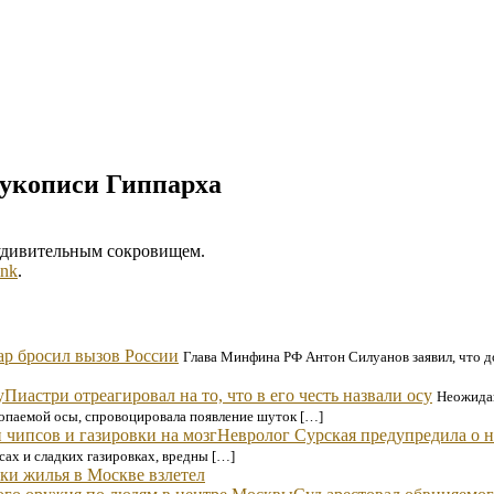
рукописи Гиппарха
 удивительным сокровищем.
ink
.
ар бросил вызов России
Глава Минфина РФ Антон Силуанов заявил, что д
Пиастри отреагировал на то, что в его честь назвали осу
Неожидан
копаемой осы, спровоцировала появление шуток […]
Невролог Сурская предупредила о н
сах и сладких газировках, вредны […]
ки жилья в Москве взлетел