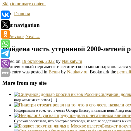
Skip to primary content
Главная
Post navigation
←
Previous
Next
→
Найдена часть утерянной 2000-летней 
Posted on
19 октября, 2022
by
Naukatv.ru
Средневековый пергамент из египетского монастыря оказался
This entry was posted in
Вещи
by
Naukatv.ru
. Bookmark the
permal
More from my site
Силуанов: долл
надежные механизмы […]
Информация о том, что в честь Оскара Пиастри назвали новый вид ис
Сурская рассказала, что быстрые углеводы, которые содержатся в чип
Бюджет покуп