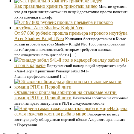
Как правильно хранить трикотаж: видео
Многие думают,
что для хранения трикотажных вещей достаточно просто повесить
их на плечики в шкафу.
От 97 800 рублей: прошла премьера игрового ноутбука
Acer Shadow Knight Neo
Компания Acer представила в Китае
новый игровой ноутбук Shadow Knight Neo 16, ориентированный
на геймеров и пользователей, которым требуется высокая
производительность для работы […]
Роналду забил 941-
й гол в карьере
Португальский нападающий саудовского клуба
«Аль-Наср» Криштиану Роналду забил 941-
й мяч в профессиональной […]
Объявлены бригады арбитров на стыковые матчи
команд РПЛ и Первой лиги
Назначены арбитры на стыковые
матчи за право выступать в РПЛ в следующем сезоне.
Найдена
самая тяжелая костная рыба в мире
Рекордную по весу
костную рыбу обнаружили мертвой вблизи Азорского архипелага
в Португалии.