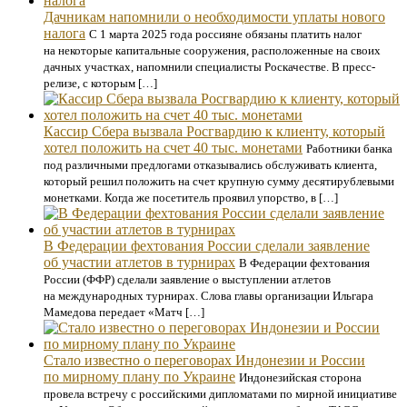
Дачникам напомнили о необходимости уплаты нового
налога
С 1 марта 2025 года россияне обязаны платить налог
на некоторые капитальные сооружения, расположенные на своих
дачных участках, напомнили специалисты Роскачестве. В пресс-
релизе, с которым […]
Кассир Сбера вызвала Росгвардию к клиенту, который
хотел положить на счет 40 тыс. монетами
Работники банка
под различными предлогами отказывались обслуживать клиента,
который решил положить на счет крупную сумму десятирублевыми
монетками. Когда же посетитель проявил упорство, в […]
В Федерации фехтования России сделали заявление
об участии атлетов в турнирах
В Федерации фехтования
России (ФФР) сделали заявление о выступлении атлетов
на международных турнирах. Слова главы организации Ильгара
Мамедова передает «Матч […]
Стало известно о переговорах Индонезии и России
по мирному плану по Украине
Индонезийская сторона
провела встречу с российскими дипломатами по мирной инициативе