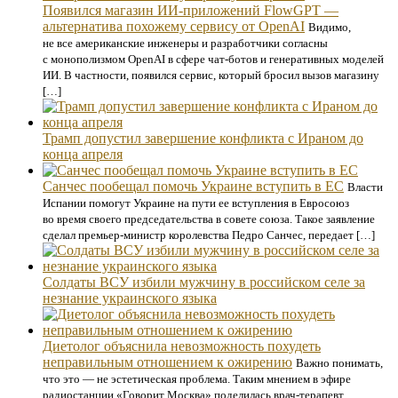
Появился магазин ИИ-приложений FlowGPT —
альтернатива похожему сервису от OpenAI
Видимо,
не все американские инженеры и разработчики согласны
с монополизмом OpenAI в сфере чат-ботов и генеративных моделей
ИИ. В частности, появился сервис, который бросил вызов магазину
[…]
Трамп допустил завершение конфликта с Ираном до
конца апреля
Санчес пообещал помочь Украине вступить в ЕС
Власти
Испании помогут Украине на пути ее вступления в Евросоюз
во время своего председательства в совете союза. Такое заявление
сделал премьер-министр королевства Педро Санчес, передает […]
Солдаты ВСУ избили мужчину в российском селе за
незнание украинского языка
Диетолог объяснила невозможность похудеть
неправильным отношением к ожирению
Важно понимать,
что это — не эстетическая проблема. Таким мнением в эфире
радиостанции «Говорит Москва» поделилась врач-терапевт,