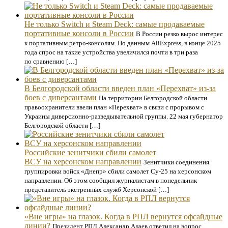
Не только Switch и Steam Deck: самые продаваемые
портативные консоли в России
В России резко вырос интерес
к портативным ретро-консолям. По данным AliExpress, в конце 2025
года спрос на такие устройства увеличился почти в три раза
по сравнению […]
В Белгородской области введен план «Перехват» из-за
боев с диверсантами
На территории Белгородской области
правоохранители ввели план «Перехват» в связи с прорывом с
Украины диверсионно-разведывательной группы. 22 мая губернатор
Белгородской области […]
Российские зенитчики сбили самолет
ВСУ на херсонском направлении
Зенитчики соединения
группировки войск «Днепр» сбили самолет Су-25 на херсонском
направлении. Об этом сообщил журналистам в понедельник
представитель экстренных служб Херсонской […]
«Вне игры» на глазок. Когда в РПЛ вернутся офсайдные
линии?
Президент РПЛ Александр Алаев ответил на вопрос