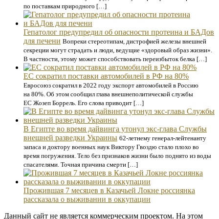
по поставкам природного […]
Гепатолог предупредил об опасности протеина и БАДов
для печени
Вопреки стереотипам, дистрофией железы внешней
секреции могут страдать и люди, ведущие «здоровый образ жизни».
В частности, этому может способствовать переизбыток белка […]
ЕС сократил поставки автомобилей в РФ на 80%
Евросоюз сократил в 2022 году экспорт автомобилей в Россию
на 80%. Об этом сообщил глава внешнеполитической службы
ЕС Жозеп Боррель. Его слова приводит […]
В Египте во время дайвинга утонул экс-глава Службы
внешней разведки Украины
62-летнему генерал-лейтенанту
запаса и доктору военных наук Виктору Гвоздю стало плохо во
время погружения. Тело без признаков жизни было поднято из воды
спасателями. Точная причина смерти […]
Прожившая 7 месяцев в Казачьей Локне россиянка
рассказала о выживании в оккупации
Данный сайт не является коммерческим проектом. На этом