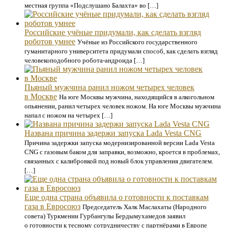
местная группа «Подслушано Балахта» во […]
Российские учёные придумали, как сделать взгляд
роботов умнее
Учёные из Российского государственного
гуманитарного университета придумали способ, как сделать взгляд
человекоподобного робота-андроида […]
Пьяный мужчина ранил ножом четырех человек
в Москве
На юге Москвы мужчина, находящийся в алкогольном
опьянении, ранил четырех человек ножом. На юге Москвы мужчина
напал с ножом на четырех […]
Названа причина задержи запуска Lada Vesta CNG
Причина задержки запуска модернизированной версии Lada Vesta
CNG с газовым баком для заправки, возможно, кроется в проблемах,
связанных с калибровкой под новый блок управления двигателем.
[…]
Еще одна страна объявила о готовности к поставкам
газа в Евросоюз
Председатель Халк Маслахаты (Народного
совета) Туркмении Гурбангулы Бердымухамедов заявил
о готовности к тесному сотрудничеству с партнёрами в Европе