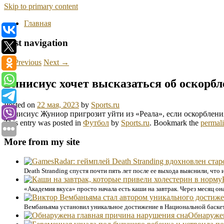
Skip to primary content
Главная
Post navigation
←
Previous
Next
→
Винисиус хочет высказаться об оскорбл
Posted on
22 мая, 2023
by
Sports.ru
Винисиус Жуниор пригрозит уйти из «Реала», если оскорбления
This entry was posted in
Футбол
by
Sports.ru
. Bookmark the
permal
More from my site
Death Stranding спустя почти пять лет после ее выхода выяснили, чт
«Академия вкуса» просто начала есть каши на завтрак. Через месяц он
Вембаньяма установил уникальное достижение в Национальной баске
Обнаружен