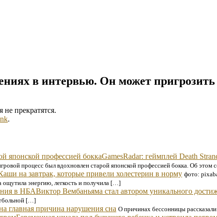
ениях в интервью. Он может пригрозить
 не прекратятся.
ink
.
GamesRadar: геймплей Death Stran
о игровой процесс был вдохновлен старой японской профессией бокка. Об этом 
Каши на завтрак, которые привели холестерин в норму
фото: pixaba
а ощутила энергию, легкость и получила […]
Виктор Вембаньяма стал автором уникального дости
тбольной […]
а главная причина нарушения сна
О причинах бессонницы рассказали