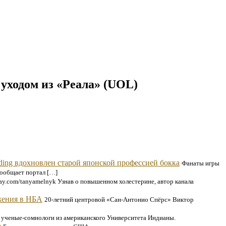
 уходом из «Реала» (UOL)
ding вдохновлен старой японской профессией бокка
Фанаты игры
сообщает портал […]
y.com/tanyamelnyk Узнав​‍​‌‍​‍‌ о повышенном холестерине, автор канала
жения в НБА
20-летний центровой «Сан-Антонио Спёрс» Виктор
 ученые-сомнологи из американского Университета Индианы.