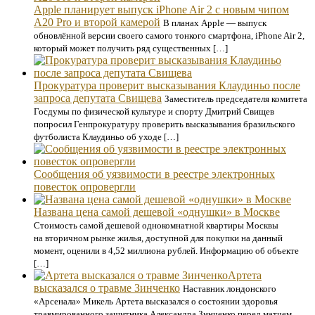
Apple планирует выпуск iPhone Air 2 с новым чипом
A20 Pro и второй камерой
В планах Apple — выпуск
обновлённой версии своего самого тонкого смартфона, iPhone Air 2,
который может получить ряд существенных […]
Прокуратура проверит высказывания Клаудиньо после
запроса депутата Свищева
Заместитель председателя комитета
Госдумы по физической культуре и спорту Дмитрий Свищев
попросил Генпрокуратуру проверить высказывания бразильского
футболиста Клаудиньо об уходе […]
Сообщения об уязвимости в реестре электронных
повесток опровергли
Названа цена самой дешевой «однушки» в Москве
Стоимость самой дешевой однокомнатной квартиры Москвы
на вторичном рынке жилья, доступной для покупки на данный
момент, оценили в 4,52 миллиона рублей. Информацию об объекте
[…]
Артета
высказался о травме Зинченко
Наставник лондонского
«Арсенала» Микель Артета высказался о состоянии здоровья
травмированного защитника Александра Зинченко перед матчем