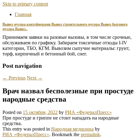
Skip to primary content
Главная
Вывоз мусора контейнерами Вывоз строительного мусора Вывоз бытового
мусора Вывоз..
Принимаем заявки на разовые вызовы, в том числе срочные,
обслуживаем по графику. Забираем токсичные отходы I-IV
категории, ТБО, КГМ. Вывозим сыпучие материалы: грунт,
торф, кирпичный и бетонный бой, снег.
Post navigation
←
Previous
Next
→
Врач назвал бесполезные при простуде
народные средства
Posted on
15 октября, 2022
by
РИА «ФедералПресс»
При простуде и гриппе не стоит нападать на народные
средства.
This entry was posted in
Народная медицина
by
РИА «ФедералПресс»
. Bookmark the
permalink
.