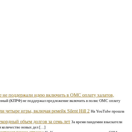
е не поддержали идею включить в ОМС оплату халатов,
инный (КПРФ) не поддержал предложение включить в полис ОМС оплату
ли четыре игры, включая ремейк Silent Hill 2
На YouTube прошла
екордный объем долгов за семь лет
За время пандемии взыскатели
м количество новых дел […]