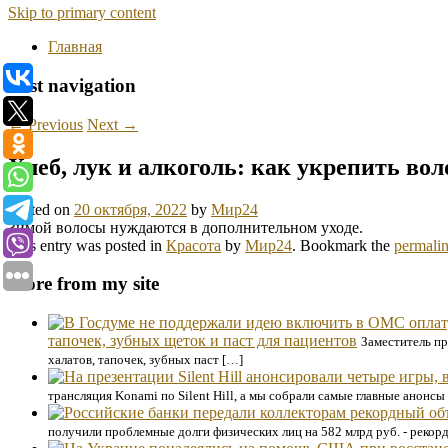
Skip to primary content
Главная
Post navigation
←
Previous
Next
→
Хлеб, лук и алкоголь: как укрепить в
Posted on
20 октября, 2022
by
Мир24
Зимой волосы нуждаются в дополнительном уходе.
This entry was posted in
Красота
by
Мир24
. Bookmark the
permali
More from my site
тапочек, зубных щеток и паст для пациентов
Заместитель п
халатов, тапочек, зубных паст […]
трансляция Konami по Silent Hill, а мы собрали самые главные анонсы
получили проблемные долги физических лиц на 582 млрд руб. - рекор