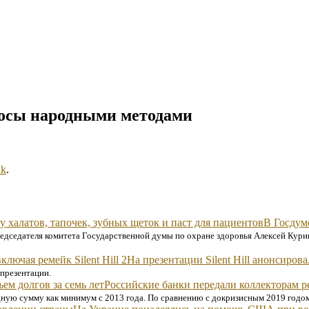
олосы народными методами
nk
.
В Госдум
редседателя комитета Государственной думы по охране здоровья Алексей Кур
На презентации Silent Hill анонсирова
 презентации.
Российские банки передали коллекторам р
дную сумму как минимум с 2013 года. По сравнению с докризисным 2019 годо