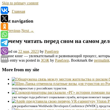
Skip to primary content
Главная
Post navigation
←
Previous
Next
→
Почему читать перед сном на самом дел
Posted on
22 мая, 2023
by
Рамблер
Чтение книг — увлекательный и развивающий процесс, которы
This entry was posted in
ЗОЖ
by
Рамблер
. Bookmark the
permalink
More from my site
популярностью у российских туристов.
уже четыре года работает социальная служба, которая помогает паци
для разработчиков Worldwide Developers Conference (WWDC), представ