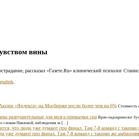
чувством вины
острадание, рассказал «Газете.Ru» клинический психолог Стани
rmalink
.
Акции «Яндекса» на Мосбирже росли более чем на 6%
Стоимость а
аны разрушительные для мозга привычки сна
Врач-эндокринолог Зухр
По словам Павловой, наблюдения за […]
и уже думают про финал. Там 7-8 команд с такими же амбициям