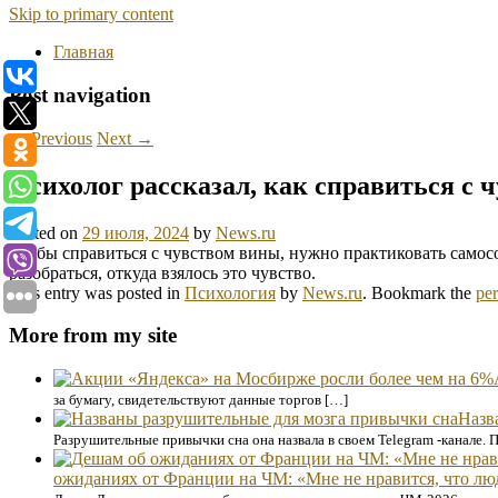
Skip to primary content
Главная
Post navigation
←
Previous
Next
→
Психолог рассказал, как справиться с 
Posted on
29 июля, 2024
by
News.ru
Чтобы справиться с чувством вины, нужно практиковать самос
разобраться, откуда взялось это чувство.
This entry was posted in
Психология
by
News.ru
. Bookmark the
pe
More from my site
за бумагу, свидетельствуют данные торгов […]
Назв
Разрушительные привычки сна она назвала в своем Telegram -канале. 
ожиданиях от Франции на ЧМ: «Мне не нравится, что люд