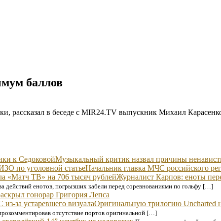
имум баллов
ки, рассказал в беседе с MIR24.TV выпускник Михаил Карасенк
Музыкальный критик назвал причины ненавист
Начальник главка МЧС российского рег
Журналист Карпов: еноты пере
за действий енотов, погрызших кабели перед соревнованиями по гольфу […]
аскрыл гонорар Григория Лепса
Оригинальную трилогию Uncharted н
, прокомментировав отсутствие портов оригинальной […]