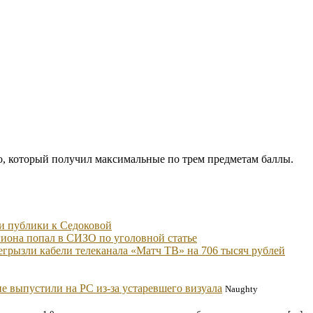
о, который получил максимальные по трем предметам баллы.
и публики к Седоковой
иона попал в СИЗО по уголовной статье
грызли кабели телеканала «Матч ТВ» на 706 тысяч рублей
е выпустили на PC из-за устаревшего визуала
Naughty