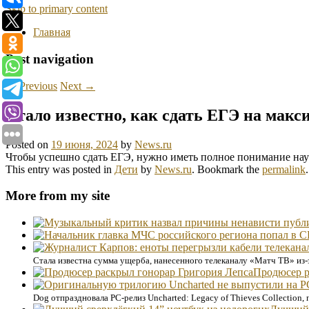
Skip to primary content
Главная
Post navigation
←
Previous
Next
→
Стало известно, как сдать ЕГЭ на макс
Posted on
19 июня, 2024
by
News.ru
Чтобы успешно сдать ЕГЭ, нужно иметь полное понимание нау
This entry was posted in
Дети
by
News.ru
. Bookmark the
permalink
.
More from my site
Стала известна сумма ущерба, нанесенного телеканалу «Матч ТВ» из-
Продюсер р
Dog отпраздновала PC-релиз Uncharted: Legacy of Thieves Collection