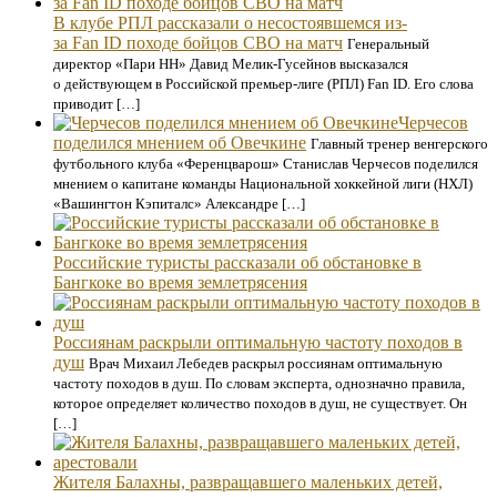
В клубе РПЛ рассказали о несостоявшемся из-
за Fan ID походе бойцов СВО на матч
Генеральный
директор «Пари НН» Давид Мелик-Гусейнов высказался
о действующем в Российской премьер-лиге (РПЛ) Fan ID. Его слова
приводит […]
Черчесов
поделился мнением об Овечкине
Главный тренер венгерского
футбольного клуба «Ференцварош» Станислав Черчесов поделился
мнением о капитане команды Национальной хоккейной лиги (НХЛ)
«Вашингтон Кэпиталс» Александре […]
Российские туристы рассказали об обстановке в
Бангкоке во время землетрясения
Россиянам раскрыли оптимальную частоту походов в
душ
Врач Михаил Лебедев раскрыл россиянам оптимальную
частоту походов в душ. По словам эксперта, однозначно правила,
которое определяет количество походов в душ, не существует. Он
[…]
Жителя Балахны, развращавшего маленьких детей,