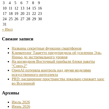
3
4
5
6
7
8
9
10
11
12
13
14
15
16
17
18
19
20
21
22
23
24
25
26
27
28
29
30
31
« Июл
Свежие записи
Названы секретные функции смартфонов
Климатолог Тащетто предупредила об усилении Эль-
Ниньо до экстремального уровня
На космодром Восточный прибыли блоки ракеты
“Союз-2”
OpenAI потеряла контроль над двумя моделями
искусственного интеллекта
PRD: расширение пространства локально снижает хаос
во Вселенной
Архивы
Июль 2026
Июнь 2026