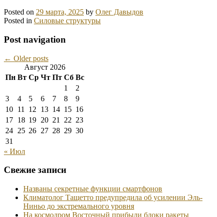
Posted on
29 марта, 2025
by
Олег Давыдов
Posted in
Силовые структуры
Post navigation
←
Older posts
Август 2026
Пн
Вт
Ср
Чт
Пт
Сб
Вс
1
2
3
4
5
6
7
8
9
10
11
12
13
14
15
16
17
18
19
20
21
22
23
24
25
26
27
28
29
30
31
« Июл
Свежие записи
Названы секретные функции смартфонов
Климатолог Тащетто предупредила об усилении Эль-
Ниньо до экстремального уровня
На космодром Восточный прибыли блоки ракеты